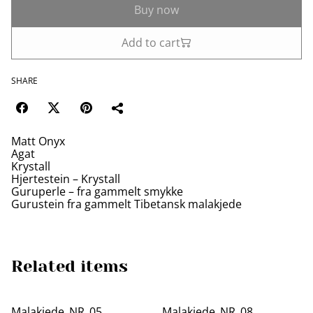
Buy now
Add to cart
SHARE
Matt Onyx
Agat
Krystall
Hjertestein – Krystall
Guruperle – fra gammelt smykke
Gurustein fra gammelt Tibetansk malakjede
Related items
Malakjede_NR_05
Malakjede_NR_08